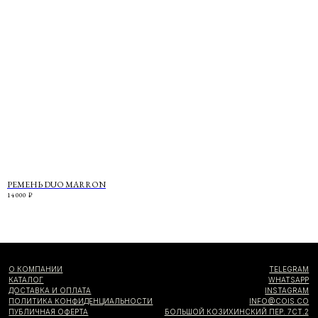
О КОМПАНИИ
TELEGRAM
КАТАЛОГ
WHATSAPP
ДОСТАВКА И ОПЛАТА
INSTAGRAM
ПОЛИТИКА КОНФИДЕНЦИАЛЬНОСТИ
INFO@COIS.CO
ПУБЛИЧНАЯ ОФЕРТА
БОЛЬШОЙ КОЗИХИНСКИЙ ПЕР. 7СТ.2
ОФЕРТА ПОДАРОЧНЫХ СЕРТИФИКАТОВ
РЕМЕНЬ DUO MARRON
14 000
₽
Подписаться
Я согласен с
политикой конфиденциальности
Я даю
согласие на информационную рассылку