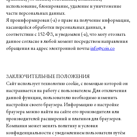
использование, блокирование, удаление и уничтожение
части персональных данных.
Я проинформирован (-а) о праве на получение информации,
касающейся обработки персональных данных, в
соответствии с 152-ФЗ, и уведомлен (-а), что могу отозвать
данное согласие в любой момент посредством направления
обращения на адрес электронной почты
info@cois.co
ЗАКЛЮЧИТЕЛЬНЫЕ ПОЛОЖЕНИЯ
Сайт использует технологию cookie, с помощью которой он
О КОМПАНИИ
TELEGRAM
КАТАЛОГ
WHATSAPP
настраивается на работу с пользователем. Для отключения
ДОСТАВКА И ОПЛАТА
INSTAGRAM
ПОЛИТИКА КОНФИДЕНЦИАЛЬНОСТИ
INFO@COIS.CO
данной функции, пользователю необходимо изменить
ПУБЛИЧНАЯ ОФЕРТА
БОЛЬШОЙ КОЗИХИНСКИЙ ПЕР. 7СТ.2
ОФЕРТА ПОДАРОЧНЫХ СЕРТИФИКАТОВ
настройки своего браузера. Информацию о настройке
браузера можно найти на сайте его производителя или
производителей расширений и плагинов для браузеров.
Компания может менять политику и условия
конфиденциальности с уведомлением пользователя путём
Подписаться