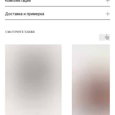
Комплектация
Доставка и примерка
СМОТРИТЕ ТАКЖЕ
О КОМПАНИИ
TELEGRAM
КАТАЛОГ
WHATSAPP
ДОСТАВКА И ОПЛАТА
INSTAGRAM
ПОЛИТИКА КОНФИДЕНЦИАЛЬНОСТИ
INFO@COIS.CO
ПУБЛИЧНАЯ ОФЕРТА
БОЛЬШОЙ КОЗИХИНСКИЙ ПЕР. 7СТ.2
ОФЕРТА ПОДАРОЧНЫХ СЕРТИФИКАТОВ
Подписаться
Я согласен с
политикой конфиденциальности
Я даю
согласие на информационную рассылку