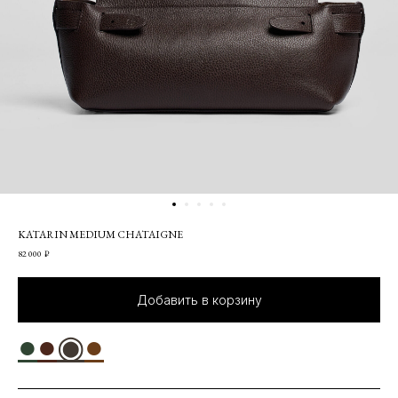
KATARIN MEDIUM CHATAIGNE
82 000
₽
Добавить в корзину
●
●
◉
●