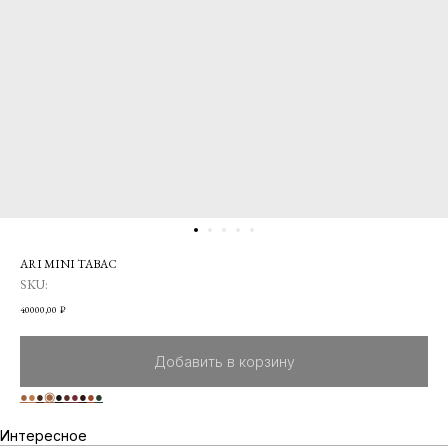
ARI MINI TABAC
SKU:
40000,00
₽
Добавить в корзину
●
●
●
◉
●
●
●
●
●
●
Интересное