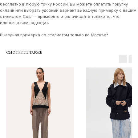
бесплатно в любую точку России. Вы можете оплатить покупку
онлайн или выбрать удобный вариант выездную примерку с нашим
стилистом Cois — примерьте и оплачивайте только то, что
идеально вам подходит.
Выездная примерка со стилистом только по Москве*
О КОМПАНИИ
TELEGRAM
СМОТРИТЕ ТАКЖЕ
КАТАЛОГ
WHATSAPP
ДОСТАВКА И ОПЛАТА
INSTAGRAM
ПОЛИТИКА КОНФИДЕНЦИАЛЬНОСТИ
INFO@COIS.CO
ПУБЛИЧНАЯ ОФЕРТА
БОЛЬШОЙ КОЗИХИНСКИЙ ПЕР. 7СТ.2
ОФЕРТА ПОДАРОЧНЫХ СЕРТИФИКАТОВ
Подписаться
Я согласен с
политикой конфиденциальности
Я даю
согласие на информационную рассылку