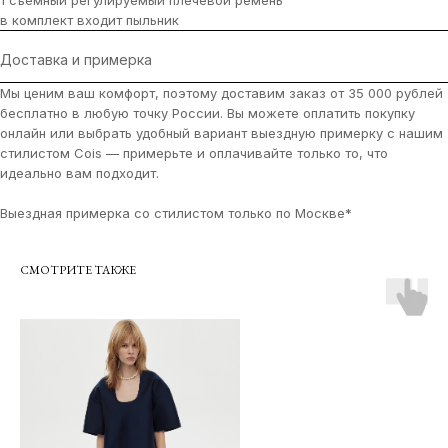
1 съемный регулируемый плечевой ремень
в комплект входит пыльник
Доставка и примерка
Мы ценим ваш комфорт, поэтому доставим заказ от 35 000 рублей
бесплатно в любую точку России. Вы можете оплатить покупку
онлайн или выбрать удобный вариант выездную примерку с нашим
стилистом Cois — примерьте и оплачивайте только то, что
идеально вам подходит.
Выездная примерка со стилистом только по Москве*
О КОМПАНИИ
TELEGRAM
СМОТРИТЕ ТАКЖЕ
КАТАЛОГ
WHATSAPP
ДОСТАВКА И ОПЛАТА
INSTAGRAM
ПОЛИТИКА КОНФИДЕНЦИАЛЬНОСТИ
INFO@COIS.CO
ПУБЛИЧНАЯ ОФЕРТА
БОЛЬШОЙ КОЗИХИНСКИЙ ПЕР. 7СТ.2
ОФЕРТА ПОДАРОЧНЫХ СЕРТИФИКАТОВ
Подписаться