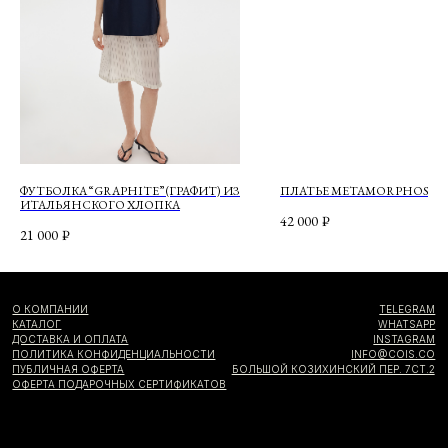
Я согласен с
политикой конфиденциальности
Я даю
согласие на информационную рассылку
ФУТБОЛКА “GRAPHITE” (ГРАФИТ) ИЗ
ПЛАТЬЕ METAMORPHOSIS
ИТАЛЬЯНСКОГО ХЛОПКА
42 000
₽
21 000
₽