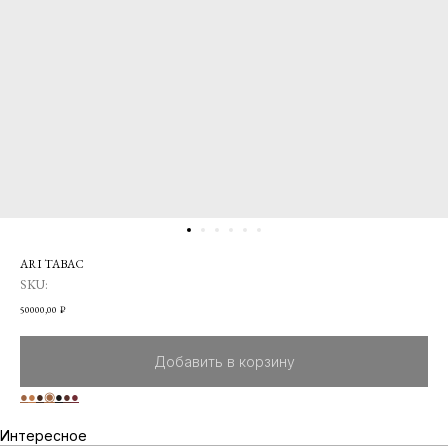
ARI TABAC
SKU:
50000,00
₽
Добавить в корзину
●
●
●
◉
●
●
●
Интересное