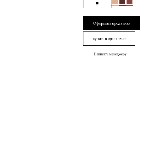
■
■
■
■
Оформить предзаказ
купить в один клик
Написать менеджеру