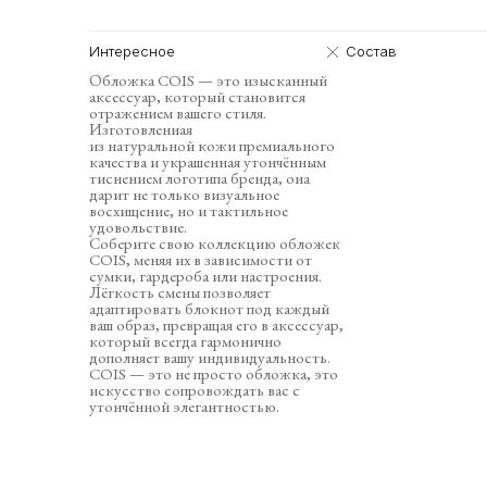
Интересное
Состав
Обложка COIS — это изысканный
аксессуар, который становится
отражением вашего стиля.
Изготовленная
из натуральной кожи премиального
качества и украшенная утончённым
тиснением логотипа бренда, она
дарит не только визуальное
восхищение, но и тактильное
удовольствие.
Соберите свою коллекцию обложек
COIS, меняя их в зависимости от
сумки, гардероба или настроения.
Лёгкость смены позволяет
адаптировать блокнот под каждый
ваш образ, превращая его в аксессуар,
который всегда гармонично
дополняет вашу индивидуальность.
COIS — это не просто обложка, это
искусство сопровождать вас с
утончённой элегантностью.