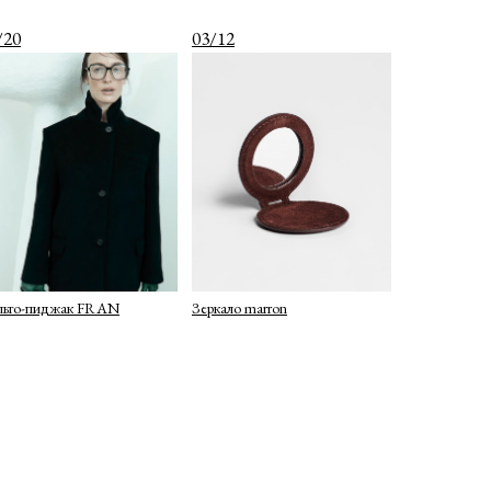
/20
03/12
льто-пиджак FRAN
Зеркало marron
TELEGRAM
WHATSAPP
INSTAGRAM
INFO@COIS.CO
БОЛЬШОЙ КОЗИХИНСКИЙ ПЕР. 7СТ.2