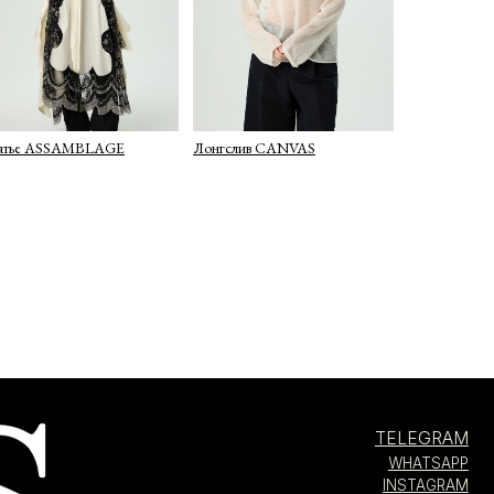
атье ASSAMBLAGE
Лонгслив CANVAS
TELEGRAM
WHATSAPP
INSTAGRAM
INFO@COIS.CO
БОЛЬШОЙ КОЗИХИНСКИЙ ПЕР. 7СТ.2