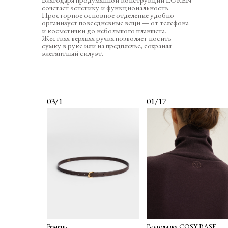
сочетает эстетику и функциональность.
Просторное основное отделение удобно
организует повседневные вещи — от телефона
и косметички до небольшого планшета.
Жесткая верхняя ручка позволяет носить
сумку в руке или на предплечье, сохраняя
элегантный силуэт.
03/1
01/17
Ремень
Водолазка COSY BASE