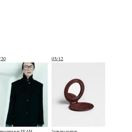
/20
03/12
льто-пиджак FRAN
Зеркало marron