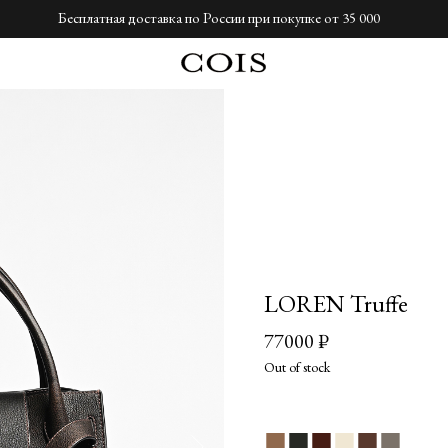
Бесплатная доставка по России при покупке от 35 000
LOREN Truffe
77000
₽
Out of stock
■
■
■
■
■
■