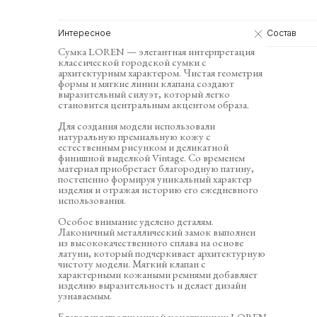
Интересное
Состав
Сумка LOREN — элегантная интерпретация
классической городской сумки с
архитектурным характером. Чистая геометрия
формы и мягкие линии клапана создают
выразительный силуэт, который легко
становится центральным акцентом образа.
Для создания модели использовали
натуральную премиальную кожу с
естественным рисунком и деликатной
финишной выделкой Vintage. Со временем
материал приобретает благородную патину,
постепенно формируя уникальный характер
изделия и отражая историю его ежедневного
использования.
Особое внимание уделено деталям.
Лаконичный металлический замок выполнен
из высококачественного сплава на основе
латуни, который подчеркивает архитектурную
чистоту модели. Мягкий клапан с
характерными кожаными ремнями добавляет
изделию выразительность и делает дизайн
узнаваемым.
Благодаря продуманной конструкции LOREN