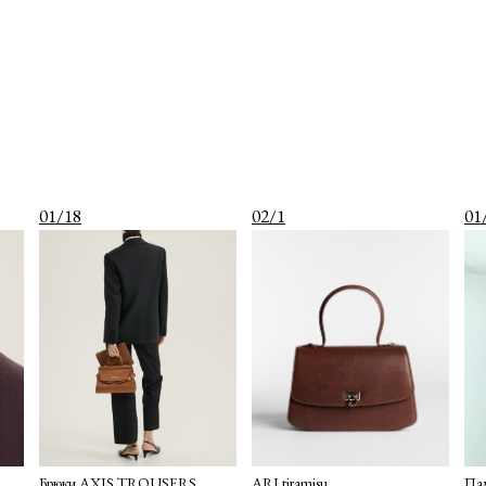
01/18
02/1
01
Брюки AXIS TROUSERS
ARI tiramisu
Па