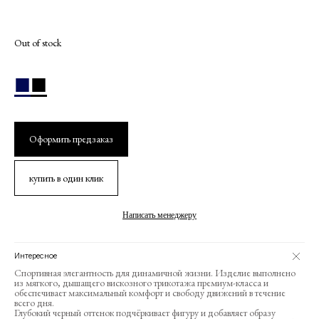
Out of stock
■
■
Оформить предзаказ
купить в один клик
Написать менеджеру
Интересное
Спортивная элегантность для динамичной жизни. Изделие выполнено
из мягкого, дышащего вискозного трикотажа премиум-класса и
обеспечивает максимальный комфорт и свободу движений в течение
всего дня.
Глубокий черный оттенок подчёркивает фигуру и добавляет образу