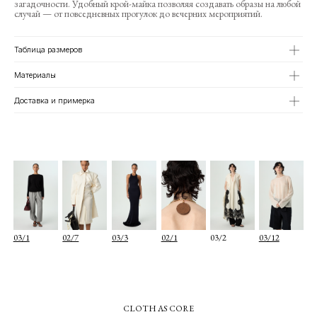
загадочности. Удобный крой-майка позволяя создавать образы на любой
03/1
02/7
03/3
02/1
03/2
03/12
случай — от повседневных прогулок до вечерних мероприятий.
Таблица размеров
Материалы
Доставка и примерка
О КОМПАНИИ
TELEGRAM
КАТАЛОГ
WHATSAPP
ДОСТАВКА И ОПЛАТА
INSTAGRAM
ПОЛИТИКА КОНФИДЕНЦИАЛЬНОСТИ
INFO@COIS.CO
ПУБЛИЧНАЯ ОФЕРТА
БОЛЬШОЙ КОЗИХИНСКИЙ ПЕР. 7СТ.2
ОФЕРТА ПОДАРОЧНЫХ СЕРТИФИКАТОВ
Подписаться
Я согласен с
политикой конфиденциальности
Я даю
согласие на информационную рассылку
CLOTH AS CORE