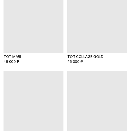
ЮБКА COLLAGE 2.0
ТОП MARI
48 000 ₽
48 000 ₽
О КОМПАНИИ
TELEGRAM
КАТАЛОГ
WHATSAPP
ДОСТАВКА И ОПЛАТА
INSTAGRAM
ПОЛИТИКА КОНФИДЕНЦИАЛЬНОСТИ
INFO@COIS.CO
ПУБЛИЧНАЯ ОФЕРТА
БОЛЬШОЙ КОЗИХИНСКИЙ ПЕР. 7СТ.2
ОФЕРТА ПОДАРОЧНЫХ СЕРТИФИКАТОВ
Подписаться