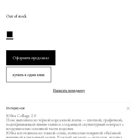
Out of stock
■
Оформить предзаказ
купить в один клик
Написать менеджеру
Интересное
Юбка Collage 2.0
Пояс выполнен из чёрной корсажной ленты — плотной, графичной,
Дополнить Образ
подчёркивающей линию талии и создающей скульптурный контраст с
воздушностью основной части изделия.
Юбка изготовлена из тонкой сетки, полностью покрытой объёмной
вышивкой в цветочный мотив. Каждый элемент — лепесток, веточка,