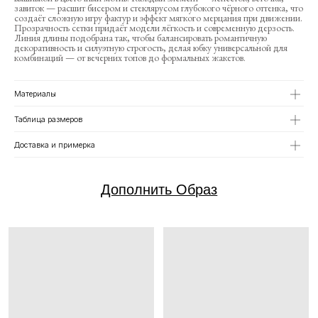
завиток — расшит бисером и стеклярусом глубокого чёрного оттенка, что
создаёт сложную игру фактур и эффект мягкого мерцания при движении.
Прозрачность сетки придаёт модели лёгкость и современную дерзость.
Линия длины подобрана так, чтобы балансировать романтичную
декоративность и силуэтную строгость, делая юбку универсальной для
комбинаций — от вечерних топов до формальных жакетов.
Материалы
Таблица размеров
Доставка и примерка
ТОП MARI
ТОП COLLAGE GOLD
48 000 ₽
46 000 ₽