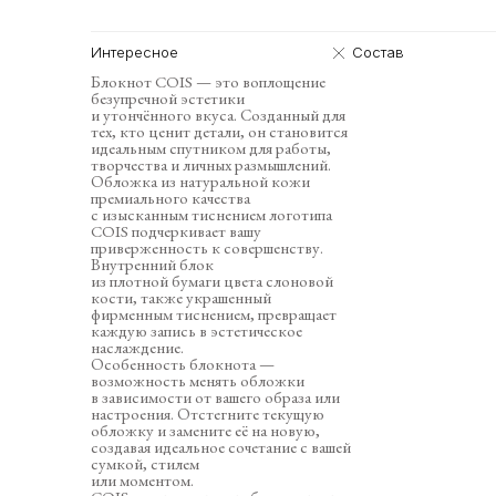
Интересное
Состав
Блокнот COIS — это воплощение
безупречной эстетики
и утончённого вкуса. Созданный для
тех, кто ценит детали, он становится
идеальным спутником для работы,
творчества и личных размышлений.
Обложка из натуральной кожи
премиального качества
с изысканным тиснением логотипа
COIS подчеркивает вашу
приверженность к совершенству.
Внутренний блок
из плотной бумаги цвета слоновой
кости, также украшенный
фирменным тиснением, превращает
каждую запись в эстетическое
наслаждение.
Особенность блокнота —
возможность менять обложки
в зависимости от вашего образа или
настроения. Отстегните текущую
обложку и замените её на новую,
создавая идеальное сочетание с вашей
сумкой, стилем
или моментом.