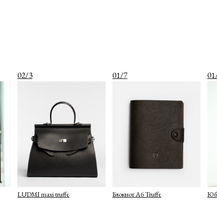
02/3
01/7
01
LUDMI maxi truffe
Блокнот A6 Truffe
Юб