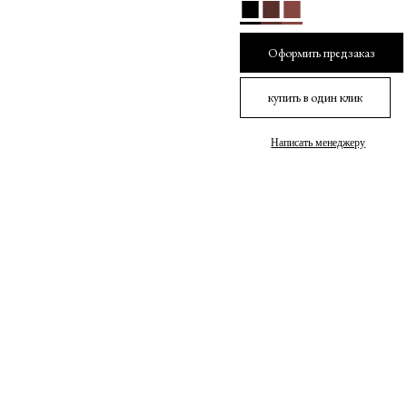
■
■
■
Оформить предзаказ
купить в один клик
Написать менеджеру