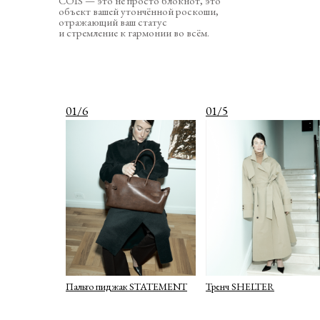
COIS — это не просто блокнот, это
объект вашей утончённой роскоши,
отражающий ваш статус
и стремление к гармонии во всём.
01/6
01/5
Пальто пиджак STATEMENT
Тренч SHELTER
О КОМПАНИИ
КАТАЛОГ