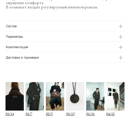
ощущение комфорта.
В комплект входит регулируемый плечевой ремень.
01/14
01/7
02/3
01/13
01/15
04/12
Состав
Параметры
Комплектация
Доставка и примерка
О КОМПАНИИ
TELEGRAM
КАТАЛОГ
WHATSAPP
ДОСТАВКА И ОПЛАТА
INSTAGRAM
ПОЛИТИКА КОНФИДЕНЦИАЛЬНОСТИ
INFO@COIS.CO
ПУБЛИЧНАЯ ОФЕРТА
БОЛЬШОЙ КОЗИХИНСКИЙ ПЕР. 7СТ.2
ОФЕРТА ПОДАРОЧНЫХ СЕРТИФИКАТОВ
Подписаться
Я согласен с
политикой конфиденциальности
Я даю
согласие на информационную рассылку