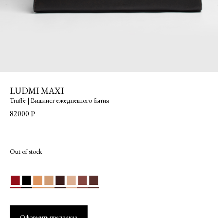
LUDMI MAXI
Truffe | Вишлист ежедневного бытия
82000
₽
Out of stock
■
■
■
■
■
■
■
■
Оформить предзаказ