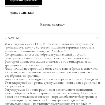
купить в один клик
Написать менеджеру
Интересное
Для создания сумки LUDMI maxi использовали натуральную
премиальную кожу с естественным неповторимым узором, в
уникальной финишной выделке “Vintage”.
Со временем, аксессуар обретает уникальный рисунок,
повторяющий настроение вашего ежедневного контакта с
фактурой кожи, тем самым становясь с годами, предметом
хранящим историю каждого дня.
Лаконичный поворотный замок с логотипом бренда, выполнен
из высококачественного сплава на основе латуни и никеля с
серебряным покрытием.
Вместительность — одно из главных преимуществ этой модели.
Благодаря удобной ручке, сумку можно носить как в руке, так и
на предплечье.
Регулируемые боковые ремни позволяют менять концепцию
вашего образа от более строгого к расслабленному. Просторное
основное отделение и навесной карман обеспечат безупречную
организацию хранения вещей, а внутренняя отделка из
натуральной кожи подчеркнет эксклюзивность и подарит