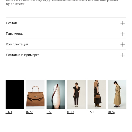
красителя.
01/1
02/7
03/
01/3
02/2
01/4
Состав
Параметры
Комплектация
Доставка и примерка
О КОМПАНИИ
TELEGRAM
КАТАЛОГ
WHATSAPP
ДОСТАВКА И ОПЛАТА
INSTAGRAM
ПОЛИТИКА КОНФИДЕНЦИАЛЬНОСТИ
INFO@COIS.CO
ПУБЛИЧНАЯ ОФЕРТА
БОЛЬШОЙ КОЗИХИНСКИЙ ПЕР. 7СТ.2
ОФЕРТА ПОДАРОЧНЫХ СЕРТИФИКАТОВ
Подписаться
Я согласен с
политикой конфиденциальности
Я даю
согласие на информационную рассылку