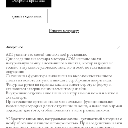
Оформить предзаказ
купить в один клик
Написать менеджеру
Интересное
ARI удивит вас своей тактильной роскошью.
Для создания аксессуара мастера COIS использовали
натуральную замшу высочайшего качества, которая дарит не
только визуальное удовольствие, но и особые тактильные
ощущения.
Лаконичная фурнитура выполнена из высококачественного
сплава на основе латуни и никеля с серебряным покрытием.
Фигурная ручка на верхнем клапане имеет строгую форму и
становится завершающим элементом дизайна.
Внутренняя отделка выполнена из натуральной кожи и мягкой
алькантары.
Пространство организовано максимально функционально:
карман-перегородка делит отделение на зоны, а навесной карман
подходит для того, чтобы положить в него разные мелочи.
*Обратите внимание, натуральная замша - деликатный материал с
необработанной лицевой поверхностью. При воздействии влаги
или высоких температур возможна незначительная миграция