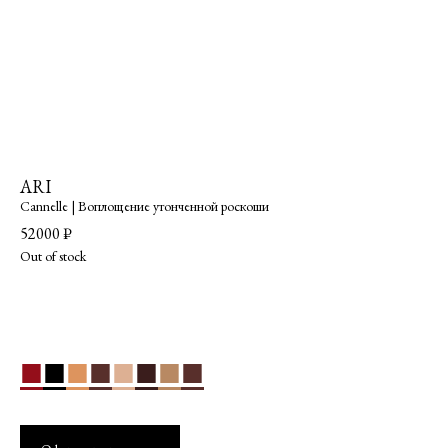
ARI
Cannelle |
Воплощение утонченной роскоши
52000
₽
Out of stock
■
■
■
■
■
■
■
■