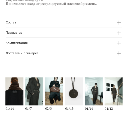
В комплект входит регулируемый плечевой ремень.
01/14
01/7
02/3
01/13
01/15
04/12
Состав
Параметры
Комплектация
Доставка и примерка
О КОМПАНИИ
TELEGRAM
КАТАЛОГ
WHATSAPP
ДОСТАВКА И ОПЛАТА
INSTAGRAM
ПОЛИТИКА КОНФИДЕНЦИАЛЬНОСТИ
INFO@COIS.CO
ПУБЛИЧНАЯ ОФЕРТА
БОЛЬШОЙ КОЗИХИНСКИЙ ПЕР. 7СТ.2
ОФЕРТА ПОДАРОЧНЫХ СЕРТИФИКАТОВ
Подписаться
Я согласен с
политикой конфиденциальности
Я даю
согласие на информационную рассылку