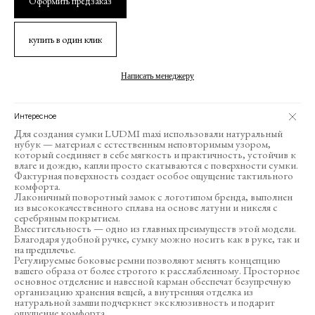
Оформить предзаказ
купить в один клик
Написать менеджеру
Интересное
Для создания сумки LUDMI maxi использовали натуральный
нубук — материал с естественным неповторимым узором,
который соединяет в себе мягкость и практичность, устойчив к
влаге и дождю, капли просто скатываются с поверхности сумки.
Фактурная поверхность создает особое ощущение тактильного
комфорта.
Лаконичный поворотный замок с логотипом бренда, выполнен
из высококачественного сплава на основе латуни и никеля с
серебряным покрытием.
Вместительность — одно из главных преимуществ этой модели.
Благодаря удобной ручке, сумку можно носить как в руке, так и
на предплечье.
Регулируемые боковые ремни позволяют менять концепцию
вашего образа от более строгого к расслабленному. Просторное
основное отделение и навесной карман обеспечат безупречную
организацию хранения вещей, а внутренняя отделка из
натуральной замши подчеркнет эксклюзивность и подарит
ощущение комфорта.