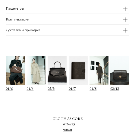
Параметры
Комплектация
Доставка и примерка
О КОМПАНИИ
TELEGRAM
КАТАЛОГ
WHATSAPP
ДОСТАВКА И ОПЛАТА
INSTAGRAM
ПОЛИТИКА КОНФИДЕНЦИАЛЬНОСТИ
INFO@COIS.CO
ПУБЛИЧНАЯ ОФЕРТА
БОЛЬШОЙ КОЗИХИНСКИЙ ПЕР. 7СТ.2
ОФЕРТА ПОДАРОЧНЫХ СЕРТИФИКАТОВ
Подписаться
Я согласен с
политикой конфиденциальности
Я даю
согласие на информационную рассылку
CLOTH AS CORE
FW 24/25
ЧИТАТЬ