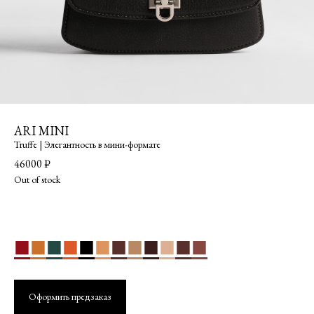
ARI MINI
Truffe |
Элегантность в мини-формате
46000
₽
Out of stock
■
■
■
■
■
■
■
■
■
■
■
■
Оформить предзаказ