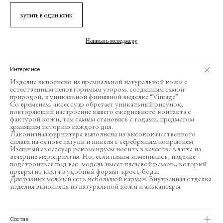
купить в один клик
Написать менеджеру
Интересное
Изделие выполнено из премиальной натуральной кожи с
естественным неповторимым узором, созданным самой
природой, в уникальной финишной выделке “Vintage”.
Со временем, аксессуар обретает уникальный рисунок,
повторяющий настроение вашего ежедневного контакта с
фактурой кожи, тем самым становясь с годами, предметом
хранящим историю каждого дня.
Лаконичная фурнитура выполнена из высококачественного
сплава на основе латуни и никеля с серебряным покрытием
Изящный аксессуар рекомендуем носить в качестве клатча на
вечерние мероприятия. Но, если планы изменились, изделие
подстроиться под вас: модель имеет плечевой ремень, который
превратит клатч в удобный формат кросс-боди.
Для разных мелочей есть небольшой карман. Внутренняя отделка
изделия выполнена из натуральной кожи и алькантары.
01/6
01/5
02/3
01/7
01/8
02/12
Состав