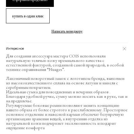
купить в один клик
Написать менеджеру
Интересное
Для создания аксессуара мастера COIS использовали
натуральную телячью кожу премиального качества с
естественной фактурой, созданной самой природой, в особой
технике окрашивания “Nuages”.
Лаконичный поворотный замок с логотипом бренда, выполнен
из высококачественного сплава на основе латуни и никеля с
серебряным покрытием.
Идеальная сумка для повседневных и вечерних образов .
Благодаря удобной ручке, сумку можно носить как в руке, так и
на предплечье.
Регулируемые боковые ремни позволяют менять концепцию
вашего образа от более строгого к расслабленному. Просторное
основное отделение и навесной карман обеспечат безупречную
организацию хранения вещей, а внутренняя отделка из
натуральной кожи подчеркнет эксклюзивность и подарит
ощущение комфорта