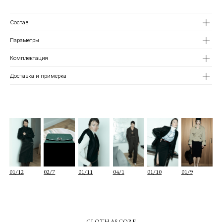
01/12
02/7
01/11
04/1
01/10
01/9
Состав
Параметры
Комплектация
Доставка и примерка
О КОМПАНИИ
TELEGRAM
КАТАЛОГ
WHATSAPP
ДОСТАВКА И ОПЛАТА
INSTAGRAM
ПОЛИТИКА КОНФИДЕНЦИАЛЬНОСТИ
INFO@COIS.CO
ПУБЛИЧНАЯ ОФЕРТА
БОЛЬШОЙ КОЗИХИНСКИЙ ПЕР. 7СТ.2
ОФЕРТА ПОДАРОЧНЫХ СЕРТИФИКАТОВ
Подписаться
Я согласен с
политикой конфиденциальности
Я даю
согласие на информационную рассылку
CLOTH AS CORE