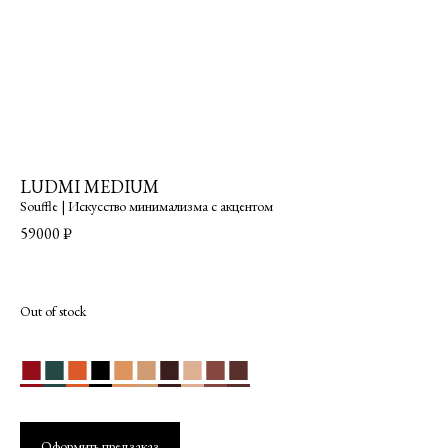
LUDMI MEDIUM
Souffle | Искусство минимализма с акцентом
59000
₽
Out of stock
■
■
■
■
■
■
■
■
■
■
Оформить предзаказ