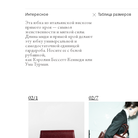
Интересное
Таблица размеров
Эта юбка из итальянской вискозы
прямого кроя — символ
женственности и мягкой силы.
Длина миди и прямой крой делают
эту юбку универсальной и
самодостаточной единицей
гардероба. Носите ее с белой
рубашкой,
как Кэролин Бессетт-Кеннеди или
Ума Турман.
02/1
02/7