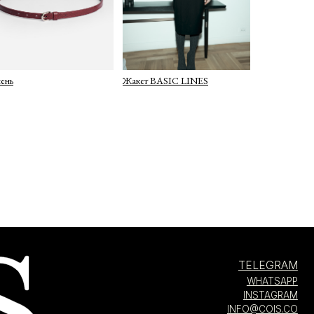
ень
Жакет BASIC LINES
TELEGRAM
WHATSAPP
INSTAGRAM
INFO@COIS.CO
БОЛЬШОЙ КОЗИХИНСКИЙ ПЕР. 7СТ.2