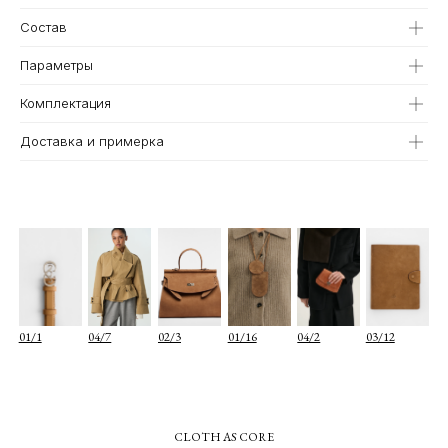
01/1
04/7
02/3
01/16
04/2
03/12
Состав
Параметры
Комплектация
Доставка и примерка
О КОМПАНИИ
TELEGRAM
КАТАЛОГ
WHATSAPP
ДОСТАВКА И ОПЛАТА
INSTAGRAM
ПОЛИТИКА КОНФИДЕНЦИАЛЬНОСТИ
INFO@COIS.CO
ПУБЛИЧНАЯ ОФЕРТА
БОЛЬШОЙ КОЗИХИНСКИЙ ПЕР. 7СТ.2
ОФЕРТА ПОДАРОЧНЫХ СЕРТИФИКАТОВ
Подписаться
Я согласен с
политикой конфиденциальности
Я даю
согласие на информационную рассылку
CLOTH AS CORE