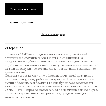
Оформить предзаказ
купить в один клик
Написать менеджеру
Интересное
Обложка COIS — это идеальное сочетание утончённой
эстетики и высочайшего мастерства. Выполненная из
натурального нубука премиального качества и дополненная
внутренней отделкой из мягкой натуральной замши, она дарит
не только визуальное восхищение, но и истинное тактильное
удовольствие.
Создайте свою коллекцию обложек COIS, подбирая их под
каждую сумку, гардероб или настроение. Благодаря системе
смены обложек, ваш блокнот всегда будет соответствовать
вашему стилю, оставаясь неизменным символом элегантности.
COIS — это не просто аксессуар, это выражение вашего вкуса,
статуса и стремления к совершенству, продуманное до
мельчайших деталей.