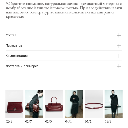
*Обратите внимание, натуральная замша - деликатный материал с
необработанной лицевой поверхностью. При воздействии влаги
или высоких температур возможна незначительная миграция
красителя.
02/1
02/7
02/3
04/1
03/2
01/4
Состав
Параметры
Комплектация
Доставка и примерка
О КОМПАНИИ
TELEGRAM
КАТАЛОГ
WHATSAPP
ДОСТАВКА И ОПЛАТА
INSTAGRAM
ПОЛИТИКА КОНФИДЕНЦИАЛЬНОСТИ
INFO@COIS.CO
ПУБЛИЧНАЯ ОФЕРТА
БОЛЬШОЙ КОЗИХИНСКИЙ ПЕР. 7СТ.2
ОФЕРТА ПОДАРОЧНЫХ СЕРТИФИКАТОВ
Подписаться
Я согласен с
политикой конфиденциальности