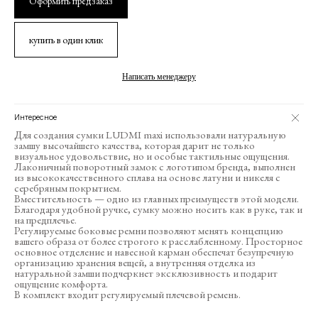
Оформить предзаказ
купить в один клик
Написать менеджеру
Интересное
Для создания сумки LUDMI maxi использовали натуральную
замшу высочайшего качества, которая дарит не только
визуальное удовольствие, но и особые тактильные ощущения.
Лаконичный поворотный замок с логотипом бренда, выполнен
из высококачественного сплава на основе латуни и никеля с
серебряным покрытием.
Вместительность — одно из главных преимуществ этой модели.
Благодаря удобной ручке, сумку можно носить как в руке, так и
на предплечье.
Регулируемые боковые ремни позволяют менять концепцию
вашего образа от более строгого к расслабленному. Просторное
основное отделение и навесной карман обеспечат безупречную
организацию хранения вещей, а внутренняя отделка из
натуральной замши подчеркнет эксклюзивность и подарит
ощущение комфорта.
В комплект входит регулируемый плечевой ремень.