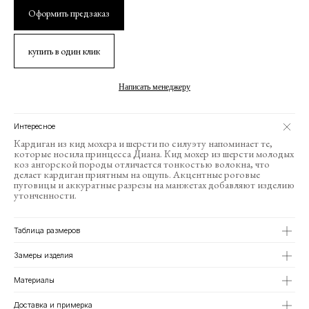
Оформить предзаказ
купить в один клик
Написать менеджеру
Интересное
Кардиган из кид мохера и шерсти по силуэту напоминает те,
которые носила принцесса Диана. Кид мохер из шерсти молодых
коз ангорской породы отличается тонкостью волокна, что
делает кардиган приятным на ощупь. Акцентные роговые
пуговицы и аккуратные разрезы на манжетах добавляют изделию
утонченности.
Таблица размеров
01/1
04/7
02/3
01/16
04/2
03/12
Замеры изделия
Материалы
Доставка и примерка