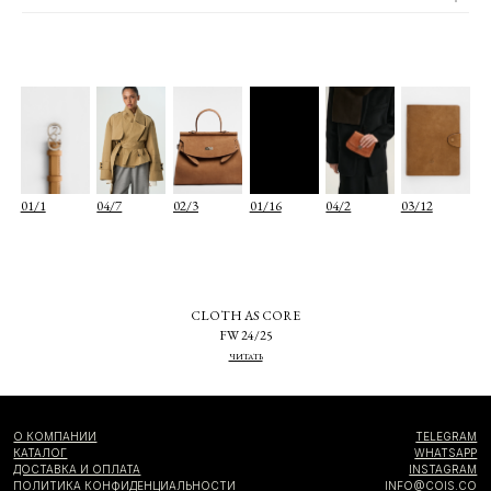
О КОМПАНИИ
TELEGRAM
КАТАЛОГ
WHATSAPP
ДОСТАВКА И ОПЛАТА
INSTAGRAM
ПОЛИТИКА КОНФИДЕНЦИАЛЬНОСТИ
INFO@COIS.CO
ПУБЛИЧНАЯ ОФЕРТА
БОЛЬШОЙ КОЗИХИНСКИЙ ПЕР. 7СТ.2
ОФЕРТА ПОДАРОЧНЫХ СЕРТИФИКАТОВ
Подписаться
Я согласен с
политикой конфиденциальности
Я даю
согласие на информационную рассылку
CLOTH AS CORE
FW 24/25
ЧИТАТЬ