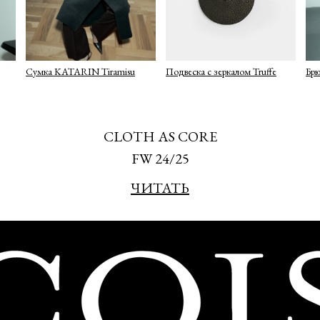
Сумка KATARIN Tiramisu
Подвеска с зеркалом Truffe
Бр
CLOTH AS CORE
FW 24/25
ЧИТАТЬ
Подписаться
политикой конфиденциальности
ие на информационную рассылку