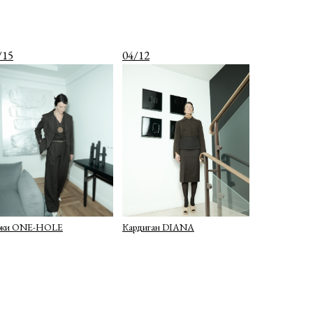
/15
04/12
юки ONE-HOLE
Кардиган DIANA
TELEGRAM
WHATSAPP
INSTAGRAM
INFO@COIS.CO