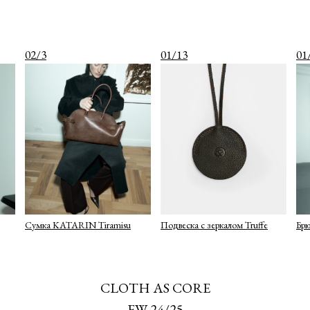
02/3
01/13
01
Сумка KATARIN Tiramisu
Подвеска с зеркалом Truffe
Бр
CLOTH AS CORE
FW 24/25