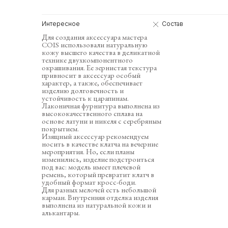
Интересное
Состав
Для создания аксессуара мастера
COIS использовали натуральную
кожу высшего качества в деликатной
технике двухкомпонентного
окрашивания. Ее зернистая текстура
привносит в аксессуар особый
характер, а также, обеспечивает
изделию долговечность и
устойчивость к царапинам.
Лаконичная фурнитура выполнена из
высококачественного сплава на
основе латуни и никеля с серебряным
покрытием.
Изящный аксессуар рекомендуем
носить в качестве клатча на вечерние
мероприятия. Но, если планы
изменились, изделие подстроиться
под вас: модель имеет плечевой
ремень, который превратит клатч в
удобный формат кросс-боди.
Для разных мелочей есть небольшой
карман. Внутренняя отделка изделия
выполнена из натуральной кожи и
алькантары.