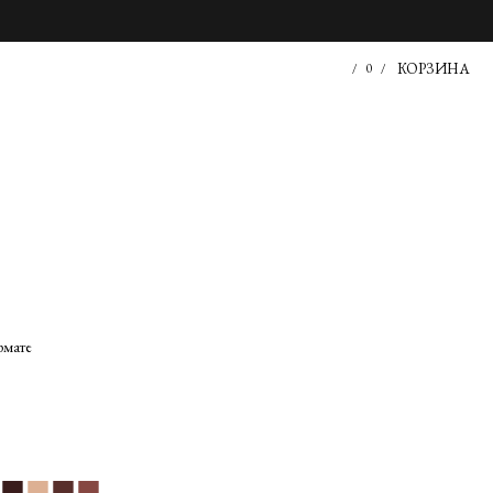
КОРЗИНА
/
0
/
рмате
■
■
■
■