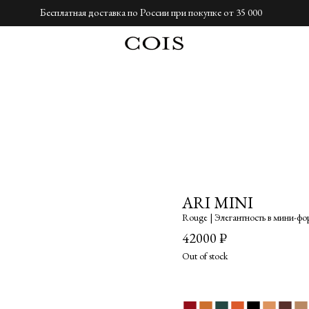
Бесплатная доставка по России при покупке от 35 000
ARI MINI
Rouge | Элегантность в мини-фо
42000
₽
Out of stock
■
■
■
■
■
■
■
■